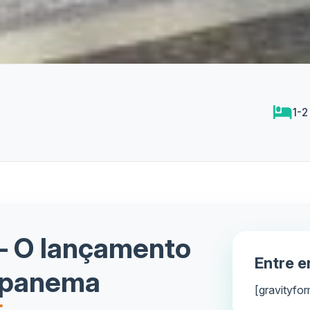
1-2
– O lançamento
Entre 
 Ipanema
[gravityfor