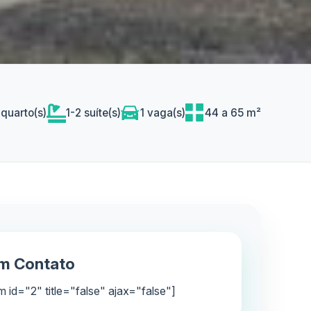
 quarto(s)
1-2 suíte(s)
1 vaga(s)
44 a 65 m²
em Contato
m id="2" title="false" ajax="false"]