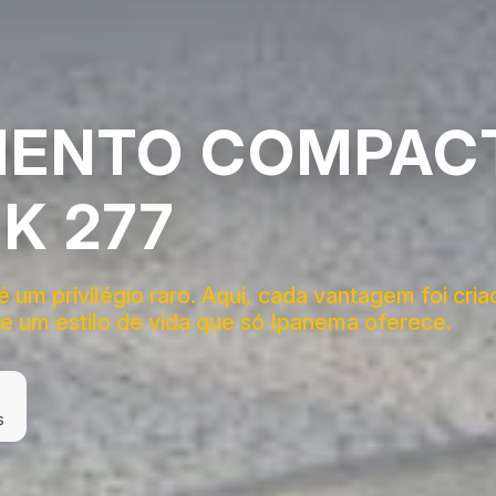
ENTO COMPAC
K 277
um privilégio raro. Aqui, cada vantagem foi cria
e um estilo de vida que só Ipanema oferece.
s