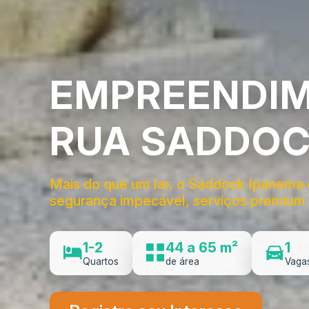
EMPREENDIM
RUA SADDOC
Mais do que um lar, o Saddock Ipanema é 
segurança impecável, serviços premium 
1-2
44 a 65 m²
1
Quartos
de área
Vaga