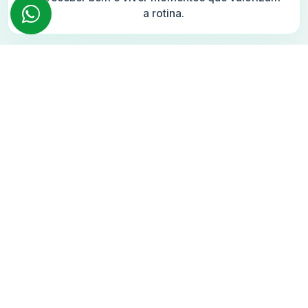
a rotina.
Uma vaga por unidade: Em uma região onde
garagem é cada vez mais rara, ter 1 vaga por
unidade elimina uma objeção importante para
moradores e investidores.
Desenvolvimento por empresas
especializadas: A união entre Lior, Goldenstein
e Cope fortalece o projeto com inteligência
financeira, arquitetura qualificada e
experiência construtiva.