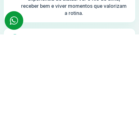
receber bem e viver momentos que valorizam
a rotina.
Uma vaga por unidade: Em uma região onde
garagem é cada vez mais rara, ter 1 vaga por
unidade elimina uma objeção importante para
moradores e investidores.
Desenvolvimento por empresas
especializadas: A união entre Lior, Goldenstein
e Cope fortalece o projeto com inteligência
financeira, arquitetura qualificada e
experiência construtiva.